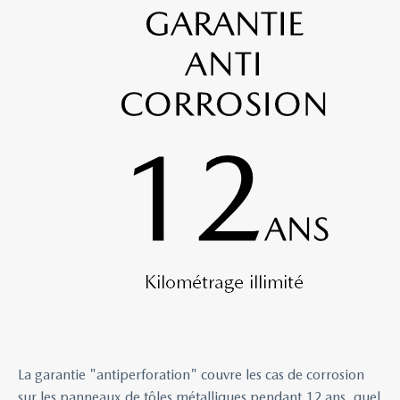
La garantie "antiperforation" couvre les cas de corrosion
sur les panneaux de tôles métalliques pendant 12 ans, quel