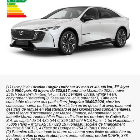
er
(1) Exemple de
Location Longue Durée sur 49 mois et 40 000 km,
1
loyer
de 5 950€ puis 48 loyers de 338,91€
pour une Mazda6e 2025 neuve
258ch 68,8 kWh finition Takumi
avec peinture Crystal White Pearl,
comprenant l'entretien(2), l’assistance, et la garantie(3). Offre non
cumulable réservée aux particuliers,
jusqu’au 30/09/2026
, chez les
concessionnaires participants. Restitution en fin de contrat avec paiement
des frais de remise en état standard et des kilométrages supplémentaires.
Sous réserve d’acceptation par Mazda Finance, dénomination sous
laquelle Mazda Automobiles France distribue les produits de Cofica Bail
S.A. au capital de 14 485 544 €, 399 181 924 RCS Paris - 1 bd Haussmann
75009 Paris – n°ORIAS : 07 023 197 (orias.fr), société de financement
soumise à l’ACPR, 4 Place de Budapest -75436 Paris Cedex 09.
(2) Entretien offert sur toute la durée du contrat sans limite de kilomètre ou
de durée,
selon préconisation
, hors pneumatiques, produit ICARE, 378
491 690 RCS Nanterre.