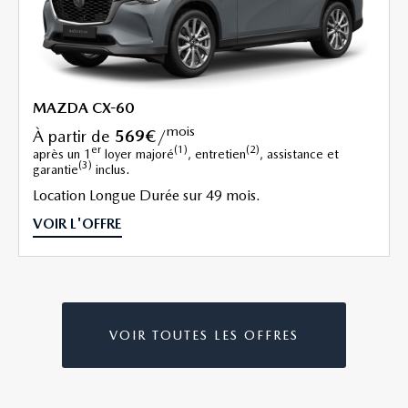
MAZDA CX-60
mois
à partir de
569€
/
er
(1)
(2)
après un 1
loyer majoré
, entretien
, assistance et
(3)
garantie
inclus.
Location Longue Durée sur 49 mois.
VOIR L'OFFRE
VOIR TOUTES LES OFFRES