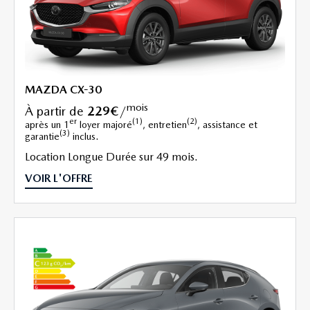
MAZDA CX-30
mois
à partir de
229€
/
er
(1)
(2)
après un 1
loyer majoré
, entretien
, assistance et
(3)
garantie
inclus.
Location Longue Durée sur 49 mois.
VOIR L'OFFRE