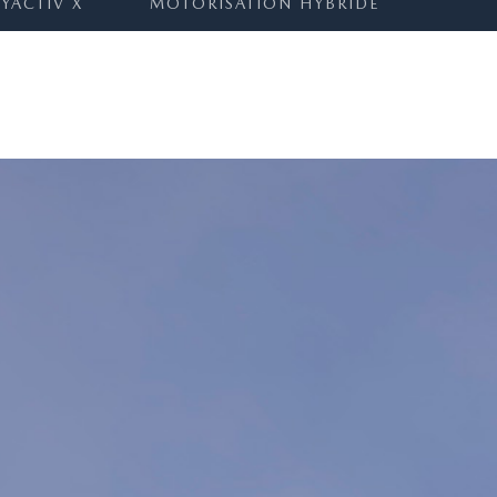
KYACTIV X
MOTORISATION HYBRIDE