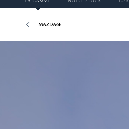
LA GAMME
NOTRE STOCK
E-S
MAZDA6E